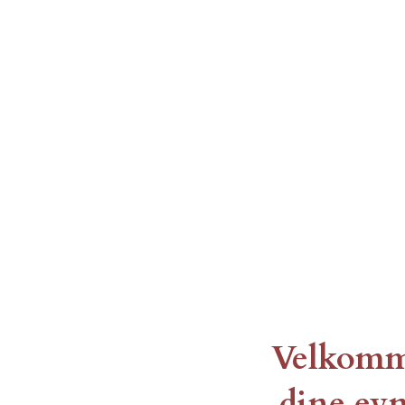
Velkommen
dine evn