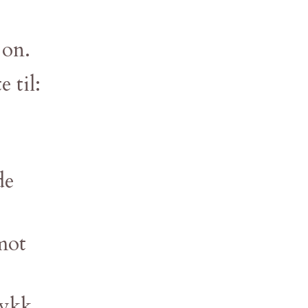
jon.
e til:
de
mot
rykk