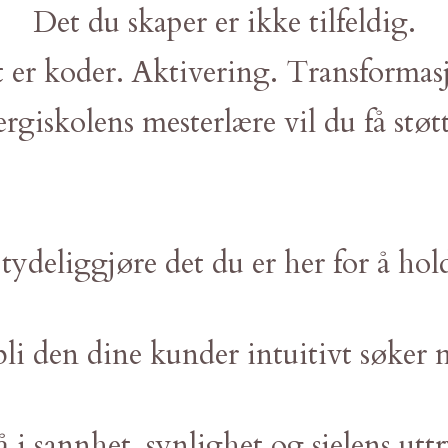
Det du skaper er ikke tilfeldig.
 er koder. Aktivering. Transformas
rgiskolens mesterlære vil du få støtt
 tydeliggjøre det du er her for å hol
bli den dine kunder intuitivt søker 
tå i sannhet, synlighet og sjelens utt