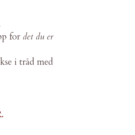
.
pp for
det du er
okse i tråd med
.