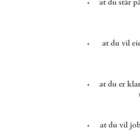
at du står p
at du vil e
at du er kla
at du vil j