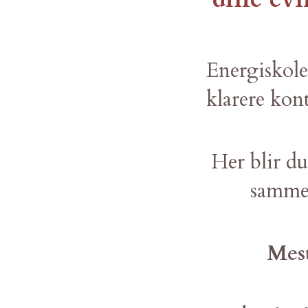
Energiskole
klarere kon
Her blir du
sammen
Mest