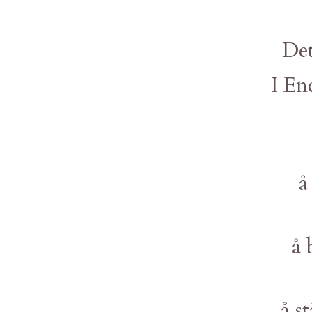
Det
I Ene
å
å 
å s