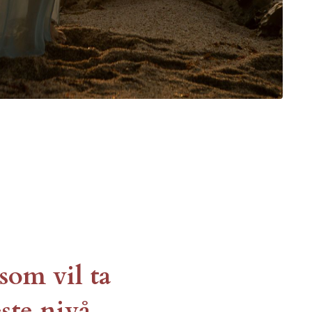
som vil ta
ste nivå.