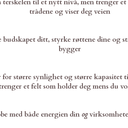
å terskelen til et nytt nivå, men trenger 
trådene og viser deg veien
ie budskapet ditt, styrke røttene dine og st
bygger
r for større synlighet og større kapasitet t
trenger et felt som holder deg mens du vo
obbe med både energien din
og
virksomheten