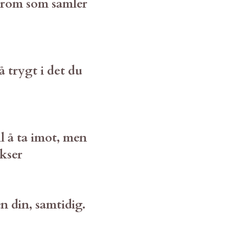
et rom som samler
å trygt i det du
il å ta imot, men
kser
 din, samtidig.