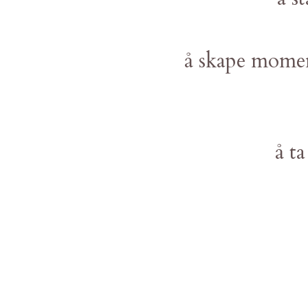
å skape momen
å t