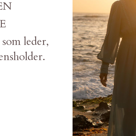
EN
RE
 som leder,
ensholder.