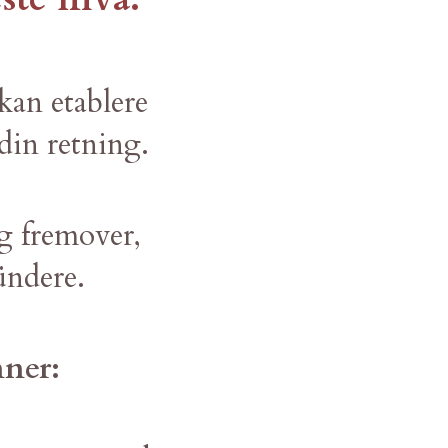
kan etablere
din retning.
ig fremover,
ündere.
nner: