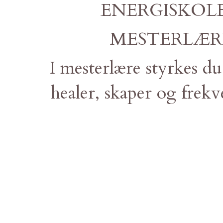
ENERGISKOL
MESTERLÆ
I mesterlære styrkes du
healer, s
kaper og frekv