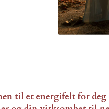
 til et energifelt for deg 
er og din virksomhet til ne